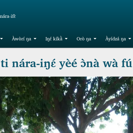
ára-ifɛ̀
Àwòrí ŋa
Iŋɛ́ kíkã̀
Orò ŋa
Àyídzá ŋa
i nára-iŋɛ́ yèé ɔ̀nà wà fú 