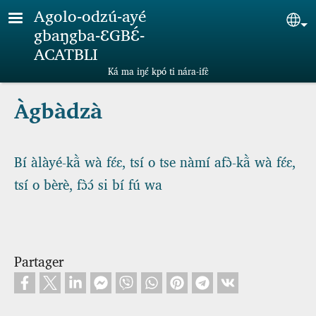
Aller au contenu principal
Agolo-odzú-ayé
Sel
gbaŋgba-ƐGBƐ́-
ACATBLI
Ká ma iŋɛ́ kpó ti nára-ifɛ̀
Àgbàdzà
Bí àlàyé-kã̀ wà fɛ́ɛ, tsí o tse nàmí afɔ̀-kã̀ wà fɛ́ɛ,
tsí o bèrè, fɔ̀ɔ́ si bí fú wa
Partager