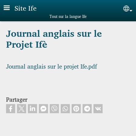
Aller au contenu principal
Site Ife
Sel
Tout sur la langue Ife
Journal anglais sur le
Projet Ifè
Journal anglais sur le projet Ife.pdf
Partager