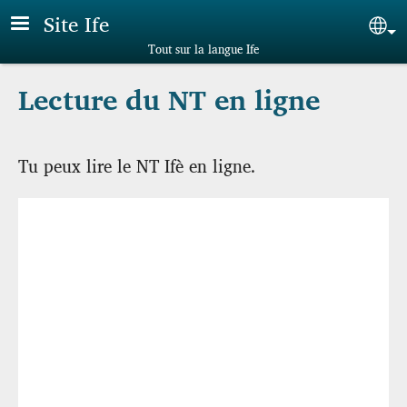
Aller au contenu principal
Site Ife
Sel
Tout sur la langue Ife
Lecture du NT en ligne
Tu peux lire le NT Ifè en ligne.